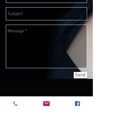
Send
Want to know what Anna will do next?
Subscribe to
Anna's
mailingslist!