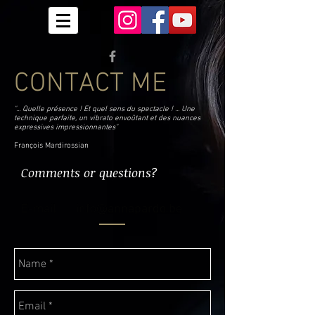
CONTACT ME
".
.. Quelle présence ! Et quel sens du spectacle ! ... Une
technique parfaite, un vibrato envoûtant et des nuances
expressives impressionnantes
"
François Mardirossian
Comments or questions?
E-mail:
info@annapardo.be